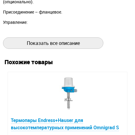
(опционально).
Присоединение – фланцевое.
Управление:
Клапан может управляться вручную или с помощью
пневматических приводов. Управление клапана зависит
Показать все описание
от рекомендаций производителя котла (например, один
раз в день в течение пяти секунд).
Похожие товары
Основные свойства:
Закаленные рабочие детали клапана.
Ручной или автоматический контроль.
Может быть заблокирован в открытом положении
при установке с ручным дублером.
Термопары Endress+Hauser для
высокотемпературных применений Omnigrad S