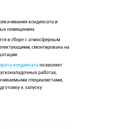
рекачивания конденсата и
сных помещениях.
тся в сборе с атмосферным
плектующими, смонтирована на
уатации.
зврата конденсата
позволяет
пусконаладочных работах,
лачиваемыми специалистами,
дготовку к запуску