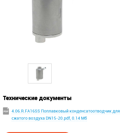
Технические документы
4.06.R.FA16SS Поплавковый конденсатоотводчик для
сжатого воздуха DN15-20.pdf, 0.14 Мб