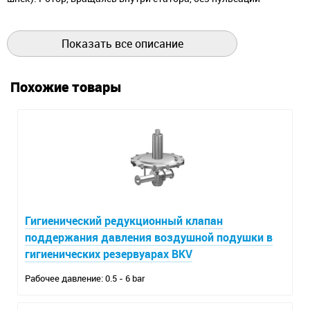
проводит по камерам жидкость, при этом сохраняя
однородность перекачиваемой массы.
Показать все описание
Концерн-производитель насосов Allweiler AG - один из
немногих производителей насосов занимается изготовлением
Похожие товары
статоров и роторов самостоятельно.
Эксцентриковые насосы Allweiler используют в различных
областях:
Природоохранные и очистные технологии;
Нефтехимическая и химическая промышленность;
Фармацевтическая и пищевая промышленность;
Целлюлозно-бумажная промышленность.
Гигиенический редукционный клапан
поддержания давления воздушной подушки в
гигиенических резервуарах BKV
Рабочее давление: 0.5 - 6 bar