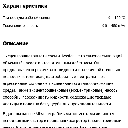
Характеристики
Температура рабочей среды:
0 ... 150 °C
Производительность:
0,6 ... 450 м³/ч
Описание
Эксцентрошнековые насосы Allweiler – это самовсасывающий
объемный насос с вытеснительным действием. Он
предназначен перекачивать жидкости с различной степенью
вязкости, в том числе, пастообразные, нейтральные и
агрессивные, склонные к вспениванию и газосодержащие
среды. Также эксцентрошнековые (эксцентриковые) насосы
способны перекачивать жидкости, содержащие твердые
частицы и волокна без ущерба для производительности.
В данном насосе Allweiler рабочими элементами являются
неподвижный статор и вращающийся ротор (эксцентриковый
шнек). Ротор, вращаясь внутри статора, без пульсаций