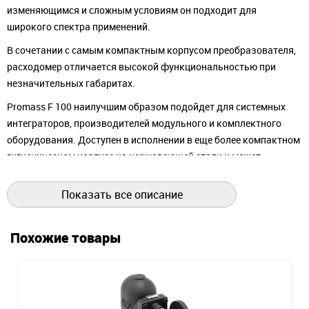
изменяющимся и сложным условиям он подходит для
широкого спектра применений.
В сочетании с самым компактным корпусом преобразователя,
расходомер отличается высокой функциональностью при
незначительных габаритах.
Promass F 100 наилучшим образом подойдет для системных
интеграторов, производителей модульного и комплектного
оборудования. Доступен в исполнении в еще более компактном
гигиеническом корпусе из нержавеющей стали и может
размещаться даже на самых компактных стендах.
Показать все описание
В Promass F 200 дополнительно применяется уникальная
двухпроводная технология, соответствующая промышленным
нормам. Это позволяет интегрировать прибор в существующую
Похожие товары
инфраструктуру и системы управления.
В комбинации с компактным трансмиттером Promass F300
обладает высокой гибкостью с точки зрения эксплуатации и
системной интеграции: удобный доступ к электронике