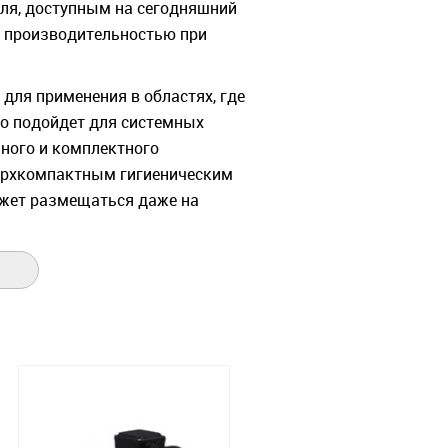
ля, доступным на сегодняшний
й производительностью при
 для применения в областях, где
но подойдет для системных
ного и комплектного
верхкомпактным гигиеническим
ожет размещаться даже на
тером Promass E 300 обладает
сплуатации и системной
онике трансмиттера, выносной
одключения.
зователем в раздельном
0 обладает максимальной
 при эксплуатации в сложных