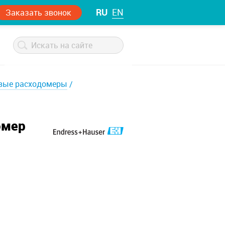
RU
EN
Заказать звонок
вые расходомеры
омер