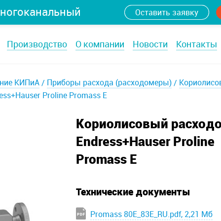
ногоканальный
Оставить заявку
Производство
О компании
Новости
Контакты
ние КИПиА
Приборы расхода (расходомеры)
Кориолисо
ss+Hauser Proline Promass E
Кориолисовый расход
Endress+Hauser Proline
Promass E
Технические документы
Promass 80E_83E_RU.pdf, 2,21 Мб