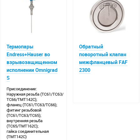
условиях.
Термопары
Обратный
Endress+Hauser во
поворотный клапан
взрывозащищенном
межфланцевый FAF
исполнении Omnigrad
2300
S
Присоединение:
Наружная резьба (TC61/TC63/
TC66/TMT142C);
фланец (TC61/TC63/TC66);
фитинг резьбовой
(TC61/TC63/TC65);
внутренняя резьба
(TC65/TMT162C);
гайка соединительная
(TMT142C)