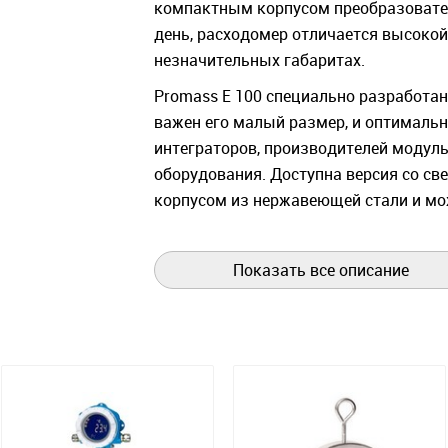
компактным корпусом преобразовате
день, расходомер отличается высоко
незначительных габаритах.
Promass E 100 специально разработан
важен его малый размер, и оптималь
интеграторов, производителей модуль
оборудования. Доступна версия со с
корпусом из нержавеющей стали и м
самых компактных стендах.
В комбинации с компактным трансмит
Показать все описание
высокой гибкостью с точки зрения эк
интеграции: удобный доступ к электр
дисплей, улучшенные возможности п
Оснащенный инновационным преобра
исполнении расходомер Promass E 50
гибкостью при установке и безопасен