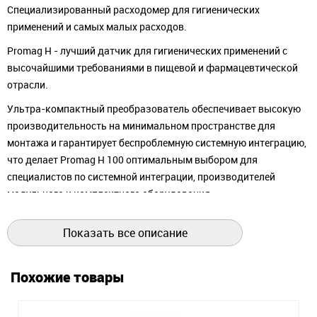
Специализированный расходомер для гигиенических
применений и самых малых расходов.
Promag H - лучший датчик для гигиенических применений с
высочайшими требованиями в пищевой и фармацевтической
отрасли.
Ультра-компактный преобразователь обеспечивает высокую
производительность на минимальном пространстве для
монтажа и гарантирует беспроблемную системную интеграцию,
что делает Promag H 100 оптимальным выбором для
специалистов по системной интеграции, производителей
модульного и комплектного оборудования.
В Promag H 200 дополнительно применяется уникальная
Показать все описание
двухпроводная технология, соответствующая промышленным
нормам. Это позволяет интегрировать прибор в существующую
инфраструктуру и системы управления.
Похожие товары
В комплекте с компактным преобразователем Promag H 300
обладает высокой гибкостью с точки зрения эксплуатации и