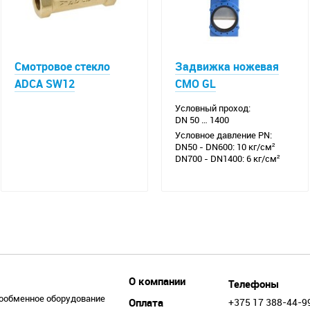
Смотровое стекло
Задвижка ножевая
ADCA SW12
CMO GL
Условный проход:
DN 50 … 1400
Условное давление PN:
DN50 - DN600: 10 кг/см²
DN700 - DN1400: 6 кг/см²
О компании
Телефоны
ообменное оборудование
Оплата
+375 17 388-44-9