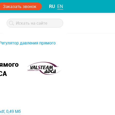
RU
EN
Заказать звонок
Регулятор давления прямого
рямого
CA
df, 0,49 Мб