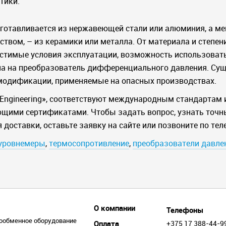
тики.
изготавливается из нержавеющей стали или алюминия, а м
ством, – из керамики или металла. От материала и степе
устимые условия эксплуатации, возможность использовать
цена на преобразователь дифференциального давления. С
 модификации, применяемые на опасных производствах.
 Engineering», соответствуют международным стандартам 
щими сертификатами. Чтобы задать вопрос, узнать точны
 доставки, оставьте заявку на сайте или позвоните по тел
уровнемеры
,
термосопротивление
,
преобразователи давле
О компании
Телефоны
ообменное оборудование
Оплата
+375 17 388-44-9